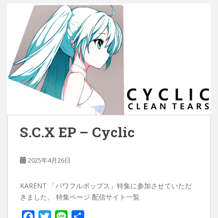
o
r
k
S.C.X EP – Cyclic
2025年4月26日
KARENT 「パワフルポップス」特集に参加させていただ
きました。 特集ページ 配信サイト一覧
F
T
L
共