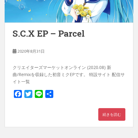
S.C.X EP – Parcel
2020年8月31日
クリエイターズマーケットオンライン (2020.08) 新
曲/Remixを収録した初音ミクEPです。 特設サイト 配信サ
イト一覧
F
T
L
共
a
w
i
有
c
i
n
続きを読む
e
t
e
b
t
o
e