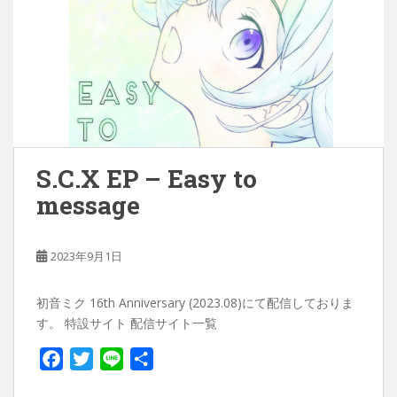
S.C.X EP – Easy to
message
2023年9月1日
初音ミク 16th Anniversary (2023.08)にて配信しておりま
す。 特設サイト 配信サイト一覧
F
T
L
共
a
w
i
有