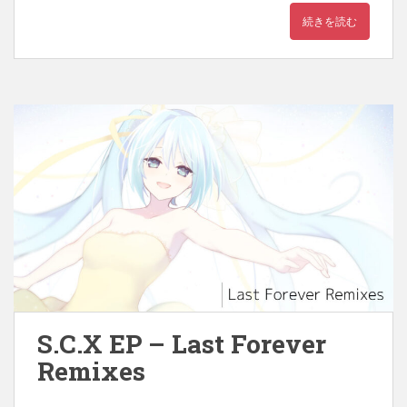
c
i
n
続きを読む
e
t
e
b
t
o
e
o
r
k
S.C.X EP – Last Forever
Remixes