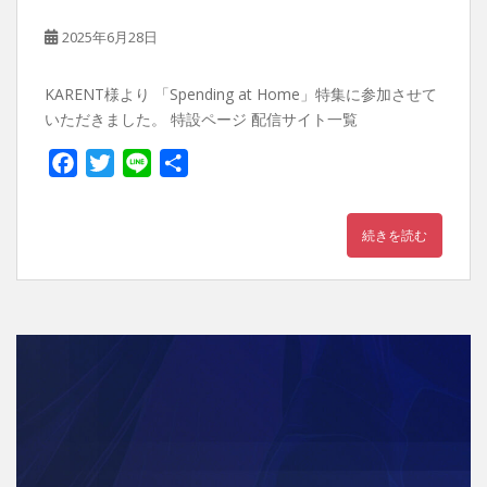
2025年6月28日
KARENT様より 「Spending at Home」特集に参加させて
いただきました。 特設ページ 配信サイト一覧
F
T
L
共
a
w
i
有
c
i
n
続きを読む
e
t
e
b
t
o
e
o
r
k