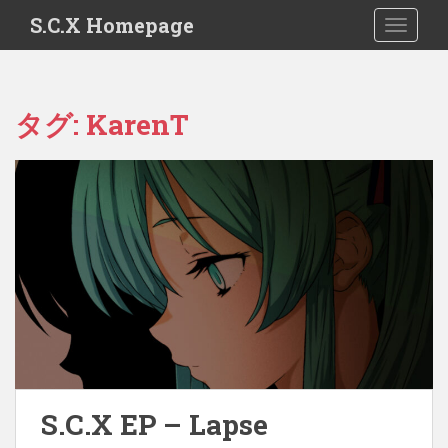
S
S.C.X Homepage
TOGGLE
k
i
p
t
タグ:
KarenT
o
m
a
i
n
c
o
n
t
e
n
t
S.C.X EP – Lapse