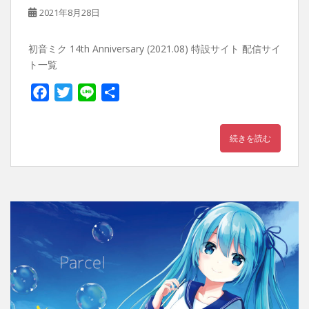
2021年8月28日
初音ミク 14th Anniversary (2021.08) 特設サイト 配信サイ
ト一覧
F
T
L
共
a
w
i
有
c
i
n
続きを読む
e
t
e
b
t
o
e
o
r
k