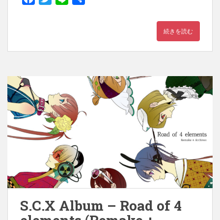
a
w
i
有
c
i
n
続きを読む
e
t
e
b
t
o
e
o
r
k
S.C.X Album – Road of 4