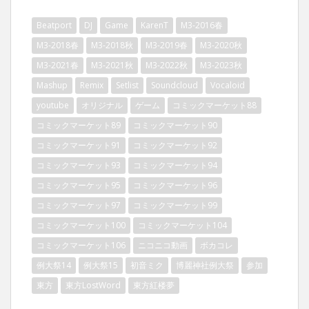
Beatport
DJ
Game
KarenT
M3-2016春
M3-2018春
M3-2018秋
M3-2019春
M3-2020秋
M3-2021春
M3-2021秋
M3-2022秋
M3-2023秋
Mashup
Remix
Setlist
Soundcloud
Vocaloid
youtube
オリジナル
ゲーム
コミックマーケット88
コミックマーケット89
コミックマーケット90
コミックマーケット91
コミックマーケット92
コミックマーケット93
コミックマーケット94
コミックマーケット95
コミックマーケット96
コミックマーケット97
コミックマーケット99
コミックマーケット100
コミックマーケット104
コミックマーケット106
ニコニコ動画
ボカコレ
例大祭14
例大祭15
初音ミク
博麗神社例大祭
参加
東方
東方LostWord
東方紅楼夢