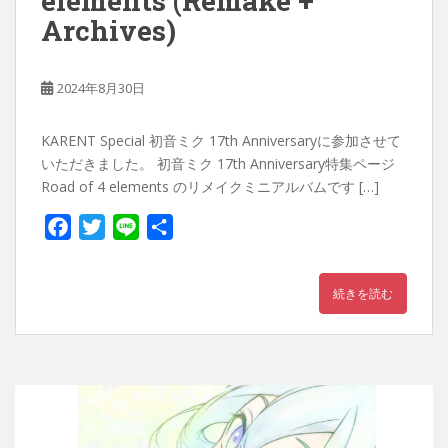
elements (Remake +
Archives)
2024年8月30日
KARENT Special 初音ミク 17th Anniversaryに参加させて
いただきました。 初音ミク 17th Anniversary特集ページ
Road of 4 elements のリメイクミニアルバムです […]
F
T
L
共
a
w
i
有
c
i
n
続きを読む
e
t
e
b
t
o
e
o
r
k