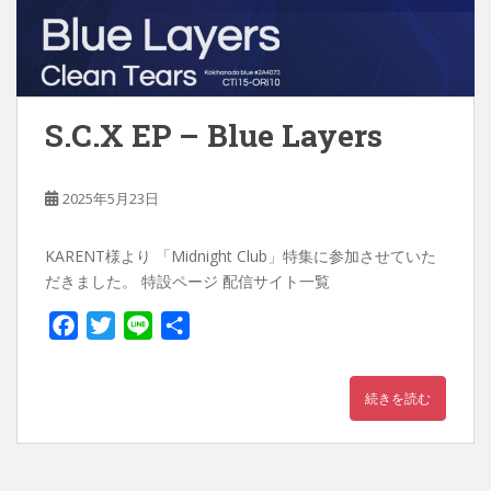
S.C.X EP – Blue Layers
2025年5月23日
KARENT様より 「Midnight Club」特集に参加させていた
だきました。 特設ページ 配信サイト一覧
F
T
L
共
a
w
i
有
c
i
n
続きを読む
e
t
e
b
t
o
e