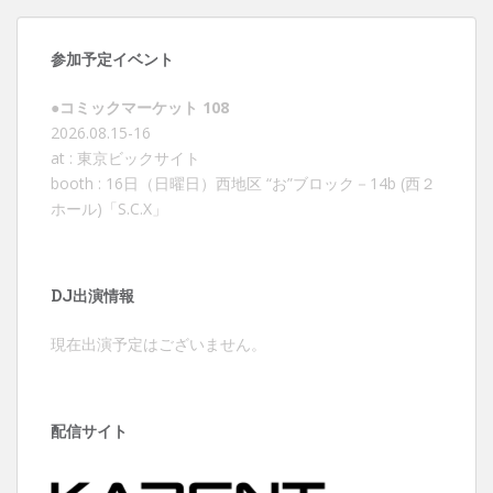
o
r
k
参加予定イベント
●コミックマーケット 108
2026.08.15-16
at : 東京ビックサイト
booth : 16日（日曜日）西地区 “お”ブロック－14b (西２
ホール)「S.C.X」
DJ出演情報
現在出演予定はございません。
配信サイト