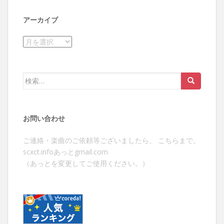
アーカイブ
ア
ー
カ
イ
検
ブ
索:
お問い合わせ
ご連絡・楽曲のご依頼等ございましたら、 こちらまで。
scxct.infoあっとgmail.com
（あっとを変更してご使用ください。）