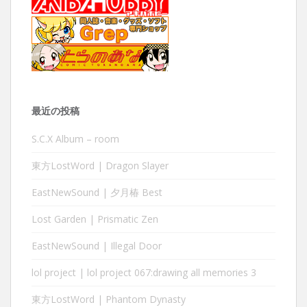
最近の投稿
S.C.X Album – room
東方LostWord | Dragon Slayer
EastNewSound | 夕月椿 Best
Lost Garden | Prismatic Zen
EastNewSound | Illegal Door
lol project | lol project 067:drawing all memories 3
東方LostWord | Phantom Dynasty