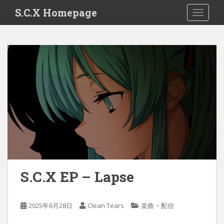
S
S.C.X Homepage
TOGGLE
k
i
p
t
o
m
a
i
n
c
o
n
t
e
S.C.X EP – Lapse
n
t
・
2025年6月28日
Clean Tears
楽曲
配信