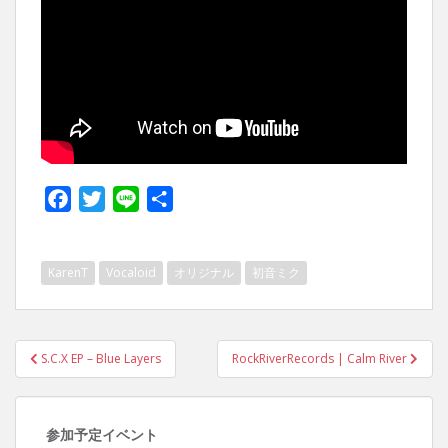
F
T
L
共
a
w
i
有
c
i
n
KarenT
Vocaloid
オリジナル
初音ミク
e
t
e
b
t
o
e
投
o
r
S.C.X EP – Blue Layers
RockRiverRecords | Calm River
稿
k
ナ
ビ
参加予定イベント