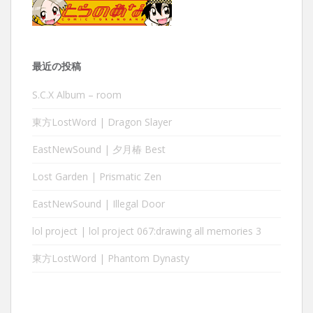
最近の投稿
S.C.X Album – room
東方LostWord | Dragon Slayer
EastNewSound | 夕月椿 Best
Lost Garden | Prismatic Zen
EastNewSound | Illegal Door
lol project | lol project 067:drawing all memories 3
東方LostWord | Phantom Dynasty