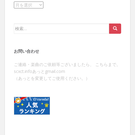
ア
ー
カ
イ
検
ブ
索:
お問い合わせ
ご連絡・楽曲のご依頼等ございましたら、 こちらまで。
scxct.infoあっとgmail.com
（あっとを変更してご使用ください。）