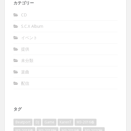
カテゴリー
CD
S.C.X Album
イベント
提供
未分類
楽曲
配信
タグ
Beatport
DJ
Game
KarenT
M3-2016春
M3-2018春
M3-2018秋
M3-2019春
M3-2020秋