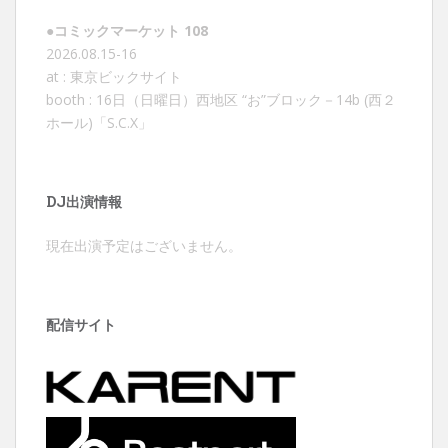
ゲ
ー
●コミックマーケット 108
シ
2026.08.15-16
at : 東京ビックサイト
ョ
booth : 16日（日曜日）西地区 “お”ブロック－14b (西２
ン
ホール)「S.C.X」
DJ出演情報
現在出演予定はございません。
配信サイト