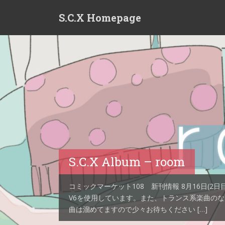
S
S.C.X Homepage
k
i
p
t
o
m
a
i
n
c
o
n
t
S.C.X Album – room
e
S.C.X Album – Faint Surfa
S.C.X Album – Half landin
n
S.C.X Album – Calm Time
コミックマーケット108 新刊情報 8月16日(2日目) 
t
V6を使用しています。また、トランス系楽曲の
コミックマーケット106 新刊情報 8月17日(2日目) 西
コミックマーケット103 新刊情報 1日目 東ソ-04a [ S
曲は溜めてますので少々お待ちください […]
記事 【S.C.X】 Faint Surface 【コミケ106 新作】
コミックマーケット104 新刊情報 8月12日 (2日目) 
landing 【コミケ103 新作】