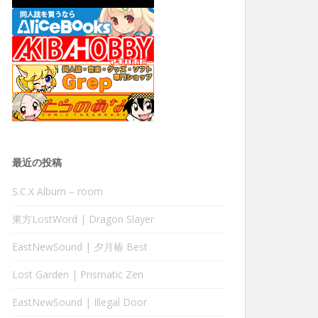
最近の投稿
S.C.X Album – room
東方LostWord | Dragon Slayer
EastNewSound | 夕月椿 Best
Lost Garden | Prismatic Zen
EastNewSound | Illegal Door