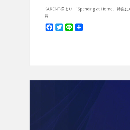
KARENT様より 「Spending at Hom
覧
F
T
L
共
a
w
i
有
c
i
n
e
t
e
b
t
o
e
o
r
k