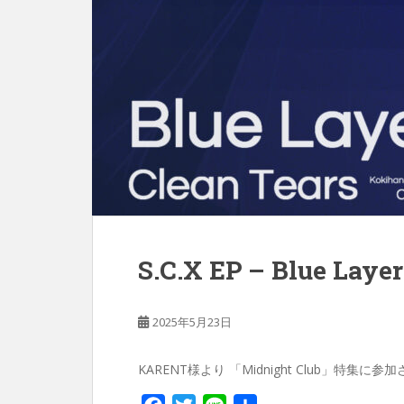
S.C.X EP – Blue Layer
2025年5月23日
KARENT様より 「Midnight Club」特