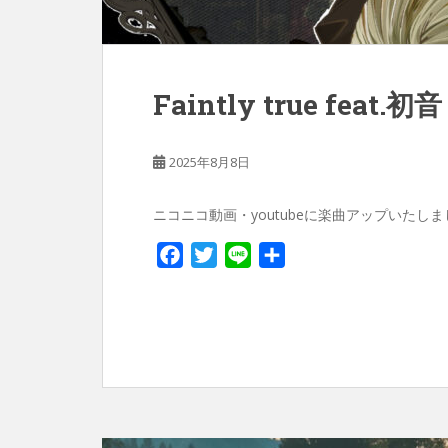
Faintly true feat.
2025年8月8日
ニコニコ動画・youtubeに楽曲アップいたしました
F
T
L
共
a
w
i
有
c
i
n
e
t
e
b
t
o
e
o
r
k