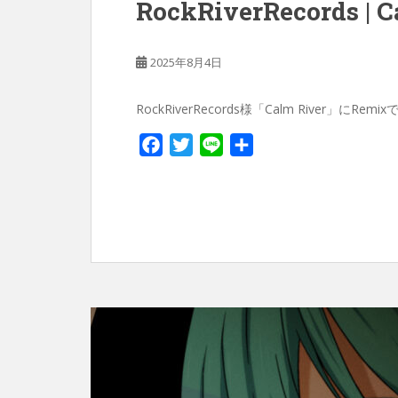
RockRiverRecords | C
2025年8月4日
RockRiverRecords様「Calm River
F
T
L
共
a
w
i
有
c
i
n
e
t
e
b
t
o
e
o
r
k