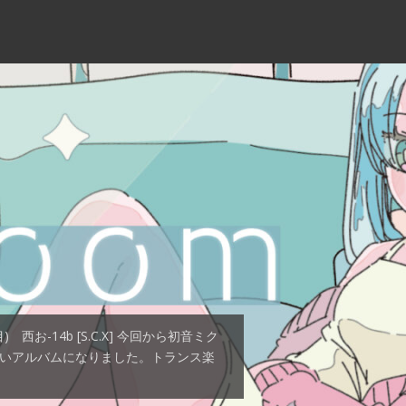
ce
g
西お-14b [S.C.X] 今回から初音ミク
ないアルバムになりました。トランス楽
み-14b [ S.C.X ] 特設サイト 配信
.C.X ] 特設サイト 【S.C.X】 Half
西へ-33a [ S.C.X ] 特設サイト