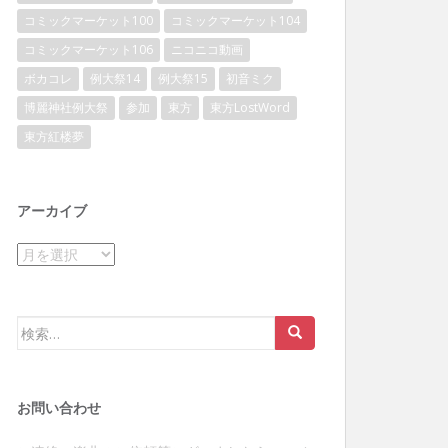
コミックマーケット100
コミックマーケット104
コミックマーケット106
ニコニコ動画
ボカコレ
例大祭14
例大祭15
初音ミク
博麗神社例大祭
参加
東方
東方LostWord
東方紅楼夢
アーカイブ
ア
ー
カ
イ
検
ブ
索:
お問い合わせ