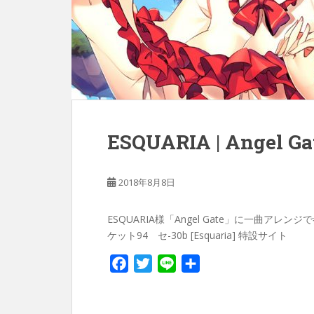
ESQUARIA | Angel Ga
2018年8月8日
ESQUARIA様「Angel Gate」に一曲アレン
ケット94 セ-30b [Esquaria] 特設サイト
F
T
L
共
a
w
i
有
c
i
n