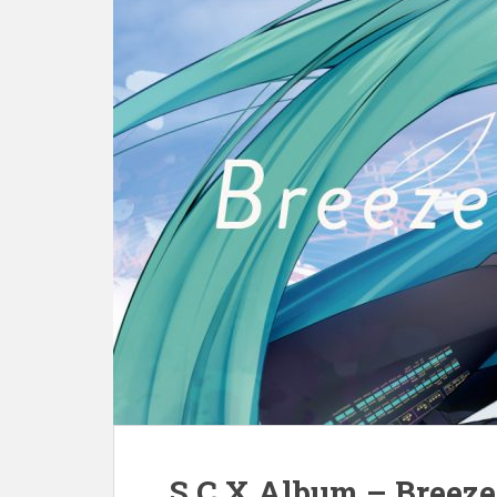
S.C.X Album – Breeze