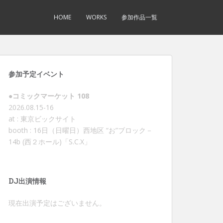
HOME
WORKS
参加作品一覧
参加予定イベント
●コミックマーケット 108
2026.08.15-16
at : 東京ビックサイト
booth : 16日（日曜日）西地区 “お”ブロック－
14b (西２ホール)「S.C.X」
DJ出演情報
現在出演予定はございません。