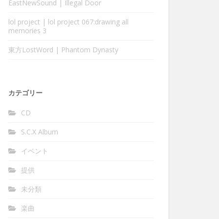
EastNewSound | Illegal Door
lol project | lol project 067:drawing all
memories 3
東方LostWord | Phantom Dynasty
カテゴリー
CD
S.C.X Album
イベント
提供
未分類
楽曲