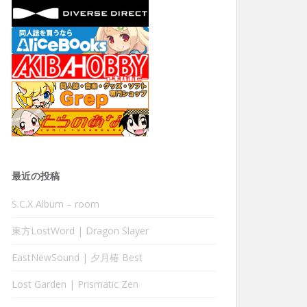
最近の投稿
S.C.X Album – room
東方LostWord | Dragon Slayer
EastNewSound | 夕月椿 Best
Lost Garden | Prismatic Zen