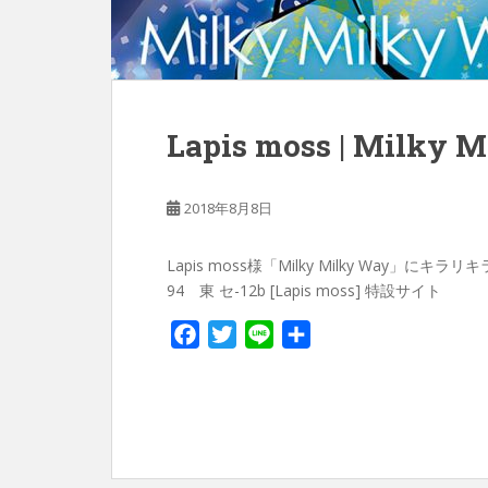
Lapis moss | Milky 
2018年8月8日
Lapis moss様「Milky Milky Way」に
94 東 セ-12b [Lapis moss] 特設サイト
F
T
L
共
a
w
i
有
c
i
n
e
t
e
b
t
o
e