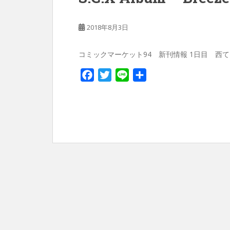
2018年8月3日
コミックマーケット94 新刊情報 1日目 西て-08b 
F
T
L
共
a
w
i
有
c
i
n
e
t
e
b
t
o
e
o
r
k