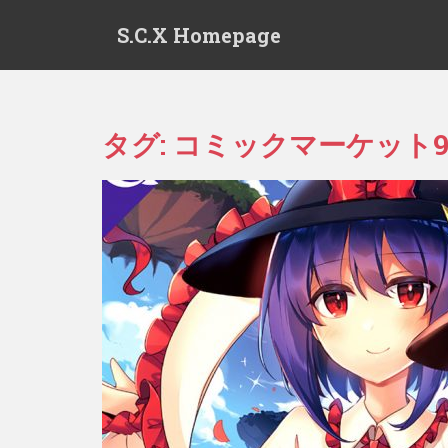
S
S.C.X Homepage
k
i
p
t
o
タグ:
コミックマーケット9
m
a
i
n
c
o
n
t
e
n
t