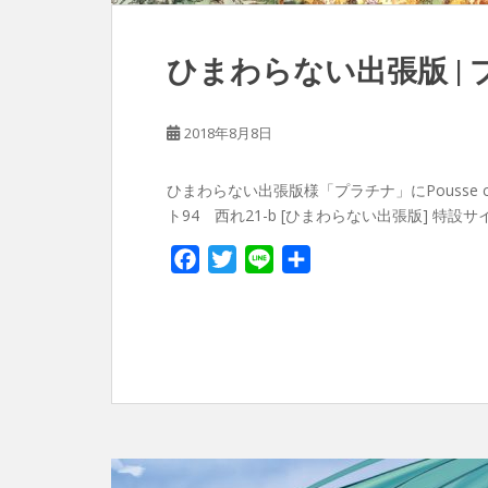
ひまわらない出張版 |
2018年8月8日
ひまわらない出張版様「プラチナ」にPousse ca
ト94 西れ21-b [ひまわらない出張版] 特設サ
F
T
L
共
a
w
i
有
c
i
n
e
t
e
b
t
o
e
o
r
k