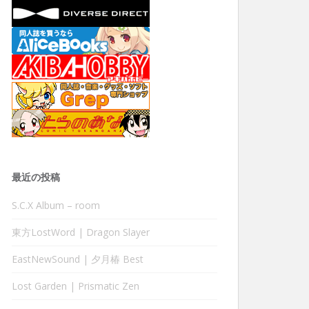
最近の投稿
S.C.X Album – room
東方LostWord | Dragon Slayer
EastNewSound | 夕月椿 Best
Lost Garden | Prismatic Zen