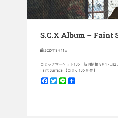
S.C.X Album – Faint 
2025年8月11日
コミックマーケット106 新刊情報 8月17日(2日目) 
Faint Surface 【コミケ106 新作】
F
T
L
共
a
w
i
有
c
i
n
e
t
e
b
t
o
e