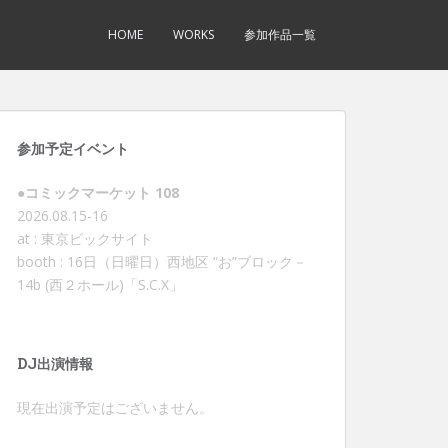
HOME
WORKS
参加作品一覧
参加予定イベント
●コミックマーケット 108
2026.08.15-16
at : 東京ビックサイト
booth : 16日（日曜日）西地区 “お”ブロック－
14b (西２ホール)「S.C.X」
DJ出演情報
現在出演予定はございません。