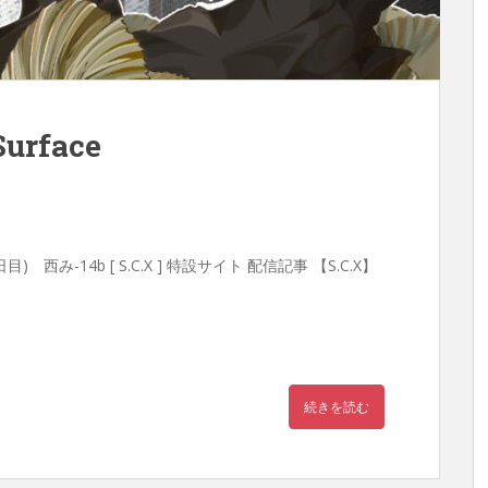
Surface
西み-14b [ S.C.X ] 特設サイト 配信記事 【S.C.X】
続きを読む