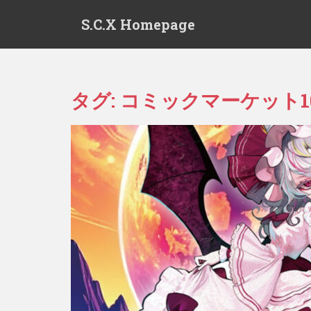
S
S.C.X Homepage
k
i
p
t
o
タグ:
コミックマーケット1
m
a
i
n
c
o
n
t
e
n
t