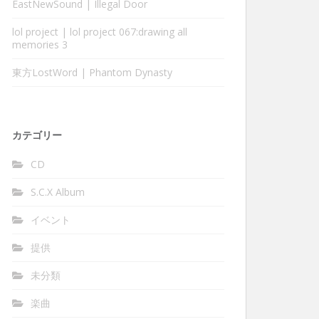
EastNewSound | Illegal Door
lol project | lol project 067:drawing all
memories 3
東方LostWord | Phantom Dynasty
カテゴリー
CD
S.C.X Album
イベント
提供
未分類
楽曲