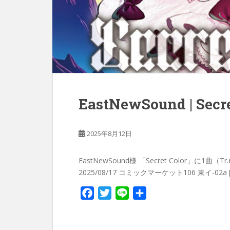
EastNewSound | Secre
2025年8月12日
EastNewSound様 「Secret Color」に1
2025/08/17 コミックマーケット106 東イ-02a [ E
F
T
L
共
a
w
i
有
c
i
n