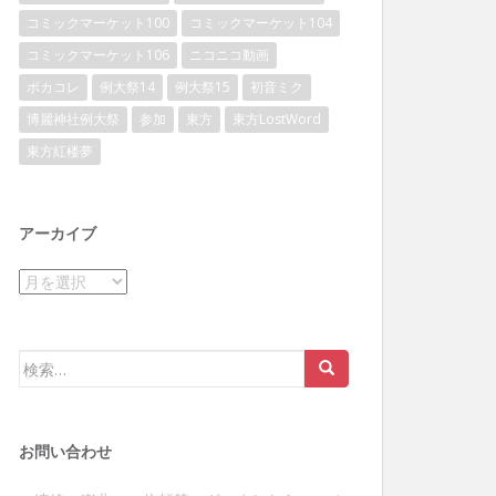
コミックマーケット100
コミックマーケット104
コミックマーケット106
ニコニコ動画
ボカコレ
例大祭14
例大祭15
初音ミク
博麗神社例大祭
参加
東方
東方LostWord
東方紅楼夢
アーカイブ
ア
ー
カ
イ
検
ブ
索:
お問い合わせ