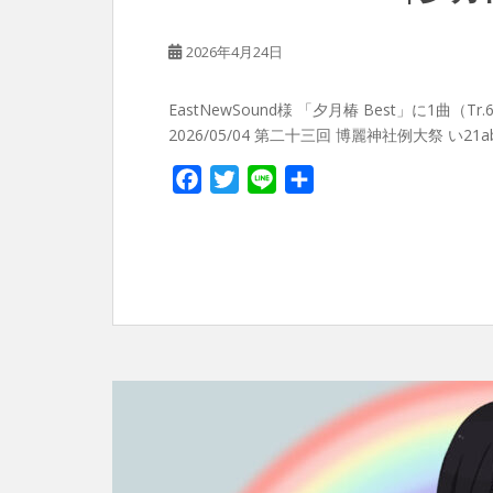
2026年4月24日
EastNewSound様 「夕月椿 Best」に1曲
2026/05/04 第二十三回 博麗神社例大祭 い21ab 
F
T
L
共
a
w
i
有
c
i
n
e
t
e
b
t
o
e
o
r
k