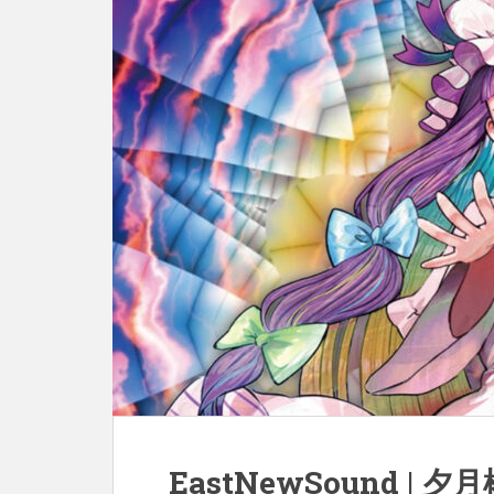
EastNewSound | 夕月